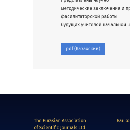
представлены научно
методические заключения и п
фасилитаторской работы
будущих учителей начальной 
pdf (Казахский)
The Eurasian Association
Банко
of Scientific Journals Ltd