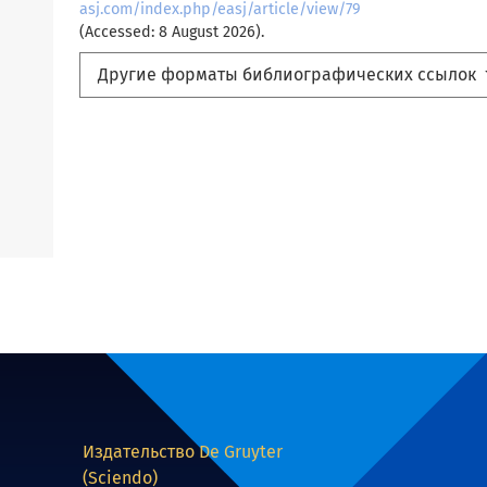
asj.com/index.php/easj/article/view/79
(Accessed: 8 August 2026).
Другие форматы библиографических ссылок
Издательство De Gruyter
(Sciendo)