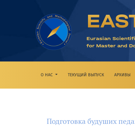
Подготовка будуших педагогов начальных 
EAS
Eurasian Scientif
for Master and D
О НАС
ТЕКУЩИЙ ВЫПУСК
АРХИВЫ
Подготовка будуших педа