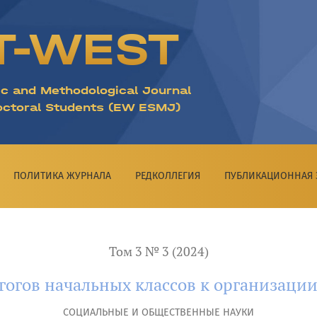
классов к организации фасилитаторской работы
T-WEST
ic and Methodological Journal
octoral Students (EW ESMJ)
ПОЛИТИКА ЖУРНАЛА
РЕДКОЛЛЕГИЯ
ПУБЛИКАЦИОННАЯ 
Том 3 № 3 (2024)
гогов начальных классов к организаци
CОЦИАЛЬНЫЕ И ОБЩЕСТВЕННЫЕ НАУКИ