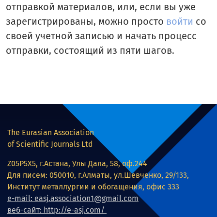
отправкой материалов, или, если вы уже
зарегистрированы, можно просто
войти
со
своей учетной записью и начать процесс
отправки, состоящий из пяти шагов.
The Eurasian Association
of Scientific Journals Ltd
Z05P5X5, г.Астана, Улы Дала, 58, оф.244
Для писем: 050010, г.Алматы, ул.Шевченко, 29/133,
Институт металлургии и обогащения, офис 333
e-mail: easj.association1@gmail.com
веб-сайт: http://e-asj.com/