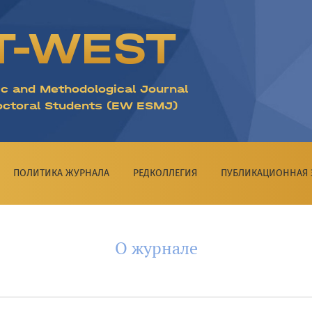
T-WEST
ic and Methodological Journal
octoral Students (EW ESMJ)
ПОЛИТИКА ЖУРНАЛА
РЕДКОЛЛЕГИЯ
ПУБЛИКАЦИОННАЯ 
О журнале