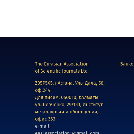
The Eurasian Association
Банко
of Scientific Journals Ltd
Z05P5X5, г.Астана, Улы Дала, 58,
оф.244
Для писем: 050010, г.Алматы,
ул.Шевченко, 29/133, Институт
металлургии и обогащения,
офис 333
e-mail:
easj.association1@gmail.com