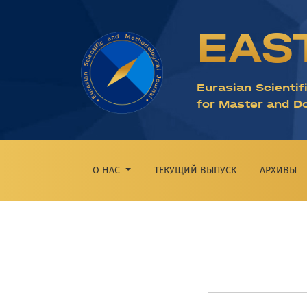
О журнале
EAS
Eurasian Scientif
for Master and D
О НАС
ТЕКУЩИЙ ВЫПУСК
АРХИВЫ