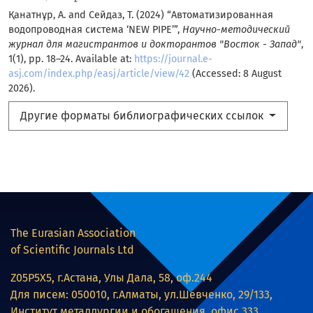
Қанатнұр, А. and Сейдаз, Т. (2024) “Автоматизированная
водопроводная система ‘NEW PIPE’”,
Научно-методический
журнал для магистрантов и докторантов "Восток - Запад"
,
1(1), pp. 18–24. Available at:
https://journal.e-
asj.com/index.php/easj/article/view/42
(Accessed: 8 August
2026).
Другие форматы библиографических ссылок
The Eurasian Association
of Scientific Journals Ltd
Z05P5X5, г.Астана, Улы Дала, 58, оф.244
Для писем: 050010, г.Алматы, ул.Шевченко, 29/133,
Институт металлургии и обогащения, офис 333