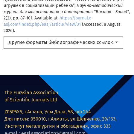
игрушек в социализации ребенка”,
Научно-методический
журнал для магистрантов и докторантов "Восток - Запад"
,
2(2), pp. 87–101. Available at:
https://journal.e-
asj.com/index.php/easj/article/view/31
(Accessed: 8 August
2026).
Другие форматы библиографических ссылок
The Eurasian Association
of Scientific Journals Ltd
Z05P5X5, г.Астана, Улы Дала, 58, оф.244
Для писем: 050010, г.Алматы, ул.Шевченко, 29/133,
Институт металлургии и обогащения, офис 333
e-mail: easj.association1@gmail.com