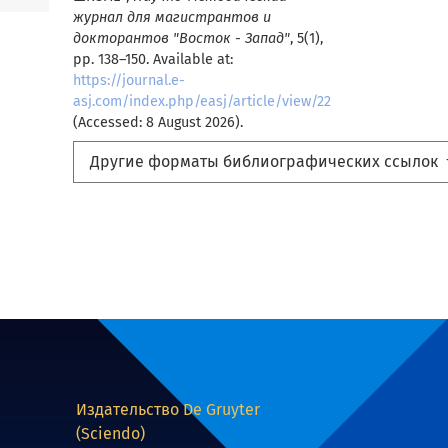
журнал для магистрантов и
докторантов "Восток - Запад"
, 5(1),
pp. 138–150. Available at:
https://journal.e-
asj.com/index.php/easj/article/view/22
(Accessed: 8 August 2026).
Другие форматы библиографических ссылок
Издательство De Gruyter
(Sciendo)