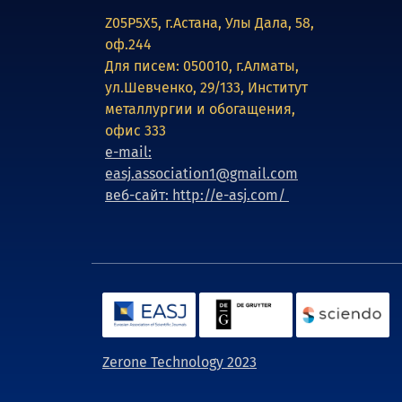
Z05P5X5, г.Астана, Улы Дала, 58,
оф.244
Для писем: 050010, г.Алматы,
ул.Шевченко, 29/133, Институт
металлургии и обогащения,
офис 333
e-mail:
easj.association1@gmail.com
веб-сайт: http://e-asj.com/
Zerone Technology 2023