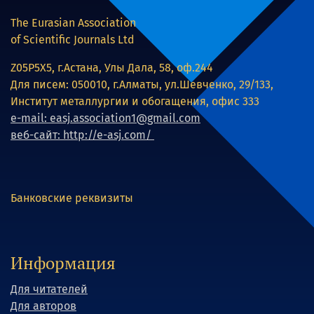
The Eurasian Association
of Scientific Journals Ltd
Z05P5X5, г.Астана, Улы Дала, 58, оф.244
Для писем: 050010, г.Алматы, ул.Шевченко, 29/133,
Институт металлургии и обогащения, офис 333
e-mail: easj.association1@gmail.com
веб-сайт: http://e-asj.com/
Банковские реквизиты
Информация
Для читателей
Для авторов