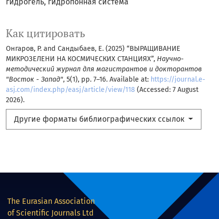
гидрогель
гидропонная система
Как цитировать
Онгаров, Р. and Сандыбаев, Е. (2025) “ВЫРАЩИВАНИЕ
МИКРОЗЕЛЕНИ НА КОСМИЧЕСКИХ СТАНЦИЯХ”,
Научно-
методический журнал для магистрантов и докторантов
"Восток - Запад"
, 5(1), pp. 7–16. Available at:
https://journal.e-
asj.com/index.php/easj/article/view/118
(Accessed: 7 August
2026).
Другие форматы библиографических ссылок
The Eurasian Association
of Scientific Journals Ltd