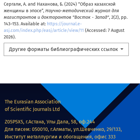
Сергали, А. and Наханова, Б. (2024) “Образ казахской
женщины в эпосе”,
Научно-методический журнал для
магистрантов и докторантов "Восток - Запад"
, 2(2), pp.
143–153. Available at:
https://journal.e-
asj.com/index.php/easj/article/view/11
(Accessed: 7 August
2026).
Другие форматы библиографических ссылок
The Eurasian Association
of Scientific Journals Ltd
Z05P5X5, г.Астана, Улы Дала, 58, оф.244
Для писем: 050010, г.Алматы, ул.Шевченко, 29/133,
Институт металлургии и обогащения, офис 333