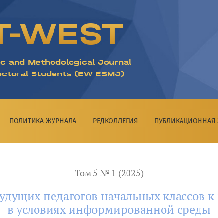
гов начальных классов к инклюзивному образованию в 
T-WEST
ic and Methodological Journal
octoral Students (EW ESMJ)
ПОЛИТИКА ЖУРНАЛА
РЕДКОЛЛЕГИЯ
ПУБЛИКАЦИОННАЯ 
Том 5 № 1 (2025)
удущих педагогов начальных классов 
в условиях информированной среды