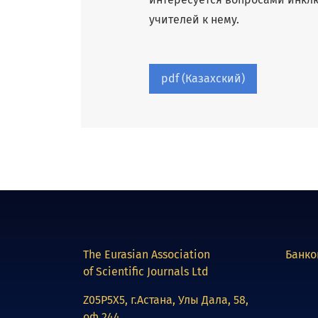
учителей к нему.
pdf (Казахский)
The Eurasian Association
Банко
of Scientific Journals Ltd
Z05P5X5, г.Астана, Улы Дала, 58,
оф.244