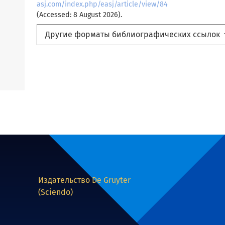
asj.com/index.php/easj/article/view/84
(Accessed: 8 August 2026).
Другие форматы библиографических ссылок
Издательство De Gruyter
(Sciendo)