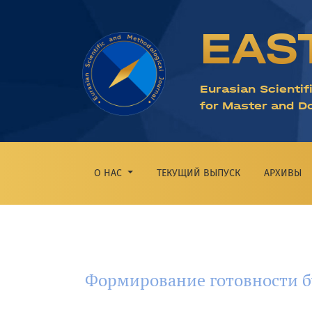
Формирование готовности будущих педаго
EAS
Eurasian Scientif
for Master and D
О НАС
ТЕКУЩИЙ ВЫПУСК
АРХИВЫ
Формирование готовности б