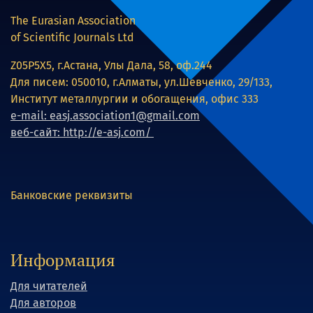
The Eurasian Association
of Scientific Journals Ltd
Z05P5X5, г.Астана, Улы Дала, 58, оф.244
Для писем: 050010, г.Алматы, ул.Шевченко, 29/133,
Институт металлургии и обогащения, офис 333
e-mail: easj.association1@gmail.com
веб-сайт: http://e-asj.com/
Банковские реквизиты
Информация
Для читателей
Для авторов