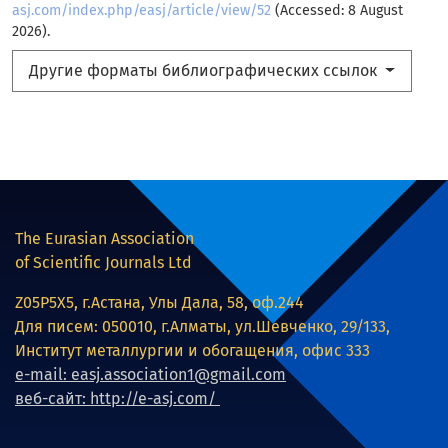
asj.com/index.php/easj/article/view/52
(Accessed: 8 August
2026).
Другие форматы библиографических ссылок
The Eurasian Association
of Scientific Journals Ltd
Z05P5X5, г.Астана, Улы Дала, 58, оф.244
Для писем: 050010, г.Алматы, ул.Шевченко, 29/133,
Институт металлургии и обогащения, офис 333
e-mail: easj.association1@gmail.com
веб-сайт: http://e-asj.com/