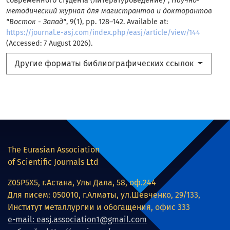
современного студента (литературоведение)”,
Научно-
методический журнал для магистрантов и докторантов
"Восток - Запад"
, 9(1), pp. 128–142. Available at:
https://journal.e-asj.com/index.php/easj/article/view/144
(Accessed: 7 August 2026).
Другие форматы библиографических ссылок
The Eurasian Association
of Scientific Journals Ltd
Z05P5X5, г.Астана, Улы Дала, 58, оф.244
Для писем: 050010, г.Алматы, ул.Шевченко, 29/133,
Институт металлургии и обогащения, офис 333
e-mail: easj.association1@gmail.com