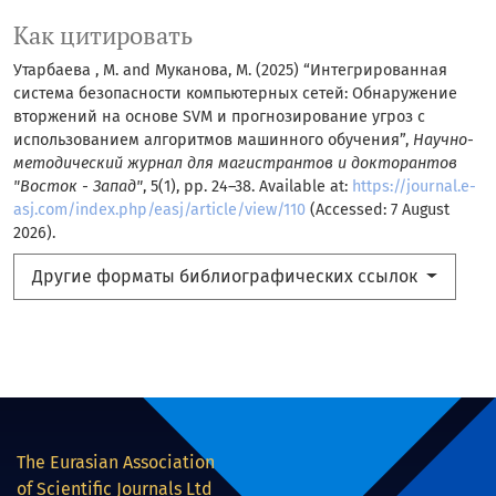
Как цитировать
Утарбаева , М. and Муканова, М. (2025) “Интегрированная
система безопасности компьютерных сетей: Обнаружение
вторжений на основе SVM и прогнозирование угроз с
использованием алгоритмов машинного обучения”,
Научно-
методический журнал для магистрантов и докторантов
"Восток - Запад"
, 5(1), pp. 24–38. Available at:
https://journal.e-
asj.com/index.php/easj/article/view/110
(Accessed: 7 August
2026).
Другие форматы библиографических ссылок
The Eurasian Association
of Scientific Journals Ltd