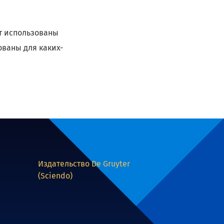
ут использованы
ованы для каких-
Издательство De Gruyter
(Sciendo)