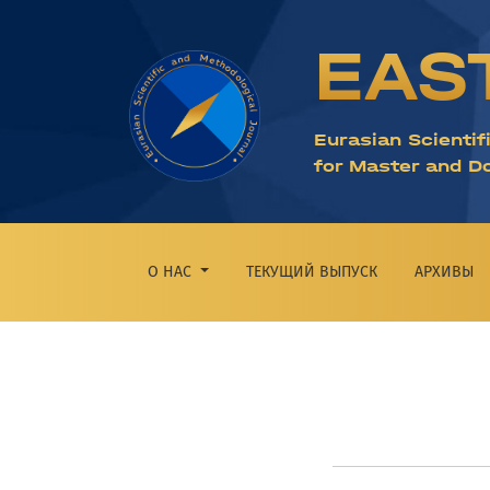
Заявление о конфиденциальности
EAS
Eurasian Scientif
for Master and D
О НАС
ТЕКУЩИЙ ВЫПУСК
АРХИВЫ