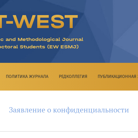
T-WEST
ic and Methodological Journal
octoral Students (EW ESMJ)
ПОЛИТИКА ЖУРНАЛА
РЕДКОЛЛЕГИЯ
ПУБЛИКАЦИОННАЯ 
Заявление о конфиденциальности