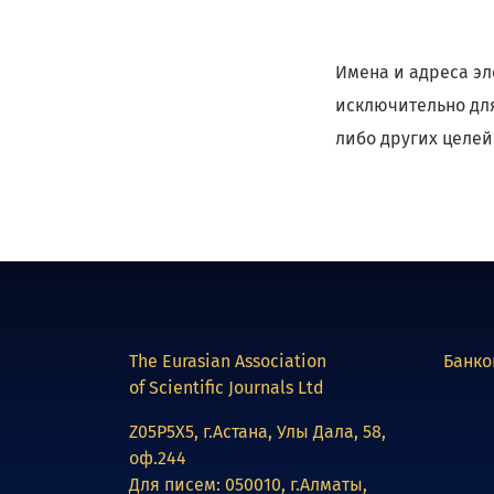
Имена и адреса эл
исключительно для
либо других целей
The Eurasian Association
Банко
of Scientific Journals Ltd
Z05P5X5, г.Астана, Улы Дала, 58,
оф.244
Для писем: 050010, г.Алматы,