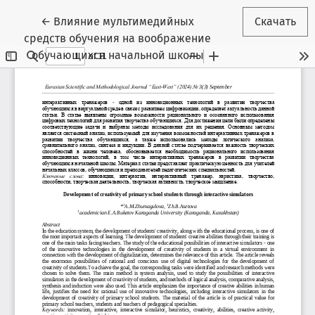
Вернуться к Подробностям о статье
←
Влияние мультимедийных
Скачать
средств обучения на воображение
обучающихся начальной школы