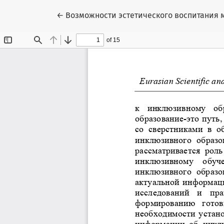
Вернуться к Подробностям о статье
←
Возможности эстетического воспитания