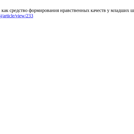
ак средство формирования нравственных качеств у младших школь
sj/article/view/233