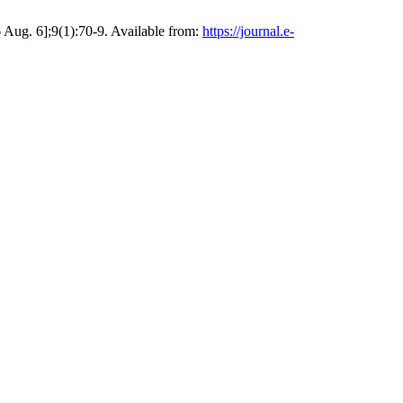
g. 6];9(1):70-9. Available from:
https://journal.e-