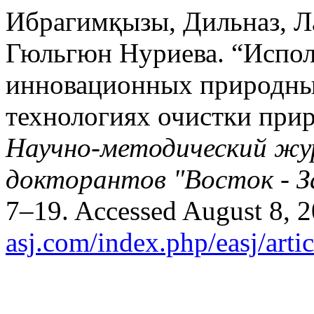
Ибрагимқызы, Дильназ, Ла
Гюльгюн Нуриева. “Испол
инновационных природны
технологиях очистки прир
Научно-методический жу
докторантов "Восток - З
7–19. Accessed August 8, 
asj.com/index.php/easj/arti