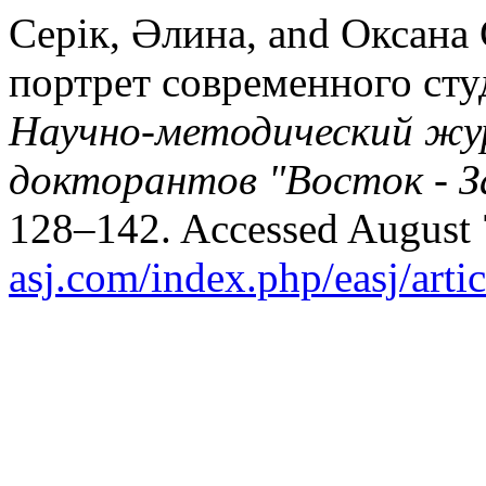
Серік, Әлина, and Оксана
портрет современного сту
Научно-методический жу
докторантов "Восток - З
128–142. Accessed August 
asj.com/index.php/easj/arti