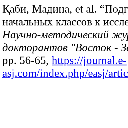
Қаби, Мадина, et al. “По
начальных классов к иссле
Научно-методический жу
докторантов "Восток - З
pp. 56-65,
https://journal.e-
asj.com/index.php/easj/arti