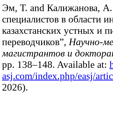
Эм, Т. and Калижанова, А
специалистов в области и
казахстанских устных и 
переводчиков”,
Научно-ме
магистрантов и докторан
pp. 138–148. Available at:
asj.com/index.php/easj/arti
2026).