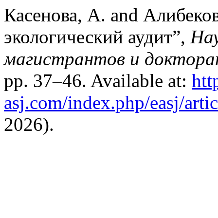
Касенова, А. and Алибеков
экологический аудит”,
На
магистрантов и докторан
pp. 37–46. Available at:
htt
asj.com/index.php/easj/arti
2026).