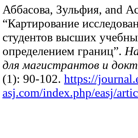
Аббасова, Зульфия, and А
“Картирование исследова
студентов высших учебных
определением границ”.
На
для магистрантов и докт
(1): 90-102.
https://journal.
asj.com/index.php/easj/arti