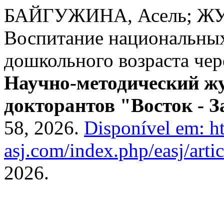
БАЙГУЖИНА, Асель; ЖУ
Воспитание национальных
дошкольного возраста чер
Научно-методический жу
докторантов "Восток - З
58, 2026.
Disponível em: htt
asj.com/index.php/easj/arti
2026.