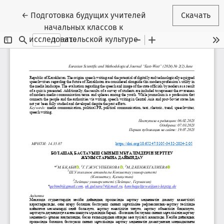
Вернуться к Подробностям о статье
←
Подготовка будущих учителей
Скачать
начальных классов к
исследовательской культуре