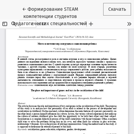
Вернуться к Подробностям о статье
←
Формирование STEAM
Скачать
компетенции студентов
педагогических специальностей